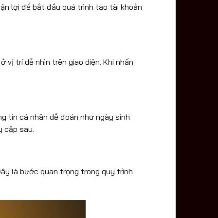
uận lợi để bắt đầu quá trình tạo tài khoản
vị trí dễ nhìn trên giao diện. Khi nhấn
g tin cá nhân dễ đoán như ngày sinh
y cập sau.
ây là bước quan trọng trong quy trình