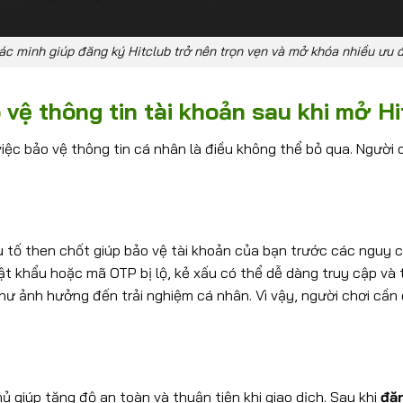
ác minh giúp đăng ký Hitclub trở nên trọn vẹn và mở khóa nhiều ưu 
vệ thông tin tài khoản sau khi mở Hi
 việc bảo vệ thông tin cá nhân là điều không thể bỏ qua. Ngườ
u tố then chốt giúp bảo vệ tài khoản của bạn trước các nguy c
ật khẩu hoặc mã OTP bị lộ, kẻ xấu có thể dễ dàng truy cập và 
 như ảnh hưởng đến trải nghiệm cá nhân. Vì vậy, người chơi cầ
hủ giúp tăng độ an toàn và thuận tiện khi giao dịch. Sau khi
đă