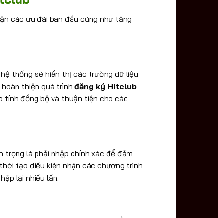
 nhận các ưu đãi ban đầu cũng như tăng
hệ thống sẽ hiển thị các trường dữ liệu
 hoàn thiện quá trình
đăng ký Hitclub
o tính đồng bộ và thuận tiện cho các
n trọng là phải nhập chính xác để đảm
 thời tạo điều kiện nhận các chương trình
ập lại nhiều lần.