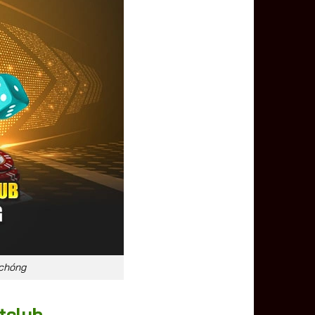
 chóng
tclub