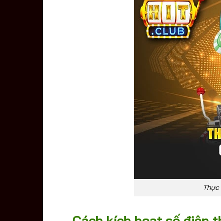
Thực 
Cách kích hoạt số điện t