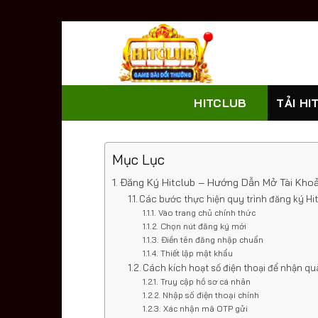
Skip
to
content
HITCLUB
TẢI HI
Mục Lục
Đăng Ký Hitclub – Hướng Dẫn Mở Tài Kho
Các bước thực hiện quy trình đăng ký H
Vào trang chủ chính thức
Chọn nút đăng ký mới
Điền tên đăng nhập chuẩn
Thiết lập mật khẩu
Cách kích hoạt số điện thoại để nhận qu
Truy cập hồ sơ cá nhân
Nhập số điện thoại chính
Xác nhận mã OTP gửi