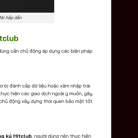
đãi hấp dẫn
tclub
i dùng cần chủ động áp dụng các biện pháp
ơ bị đánh cắp dữ liệu hoặc xâm nhập trái
thực hiện các giao dịch ngoài ý muốn, gây
n chủ động xây dựng thói quen bảo mật tốt
ng ký Hitclub
, người dùng nên thực hiện